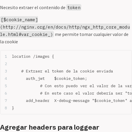
Necesito extraer el contenido de
token
[$cookie_name]
(http://nginx.org/en/docs/http/ngx_http_core_modu
me permite tomar cualquier valor de
le.html#var_cookie_)
la cookie
location /images {
    # Extraer el token de la cookie enviada
	  auth_jwt    $cookie_token;
		# Con esto puedo ver el valor de la va
		# En este caso el valor debería ser "t
	  add_header  X-debug-message "$cookie_token" 
}
Agregar headers para loggear