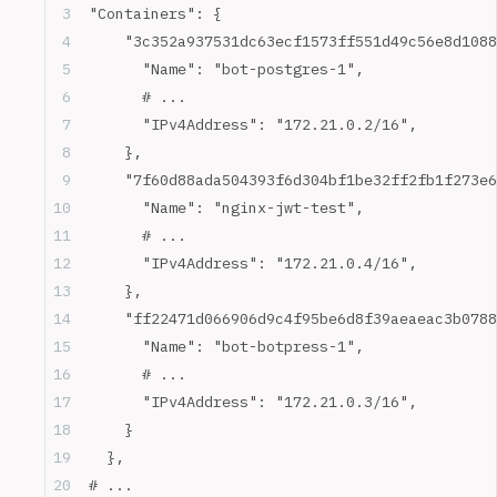
"Containers": {
    "3c352a937531dc63ecf1573ff551d49c56e8d1088
      "Name": "bot-postgres-1",
      # ...
      "IPv4Address": "172.21.0.2/16",
    },
    "7f60d88ada504393f6d304bf1be32ff2fb1f273e6
      "Name": "nginx-jwt-test",
      # ...
      "IPv4Address": "172.21.0.4/16",
    },
    "ff22471d066906d9c4f95be6d8f39aeaeac3b0788
      "Name": "bot-botpress-1",
      # ...
      "IPv4Address": "172.21.0.3/16",
    }
  },
# ...