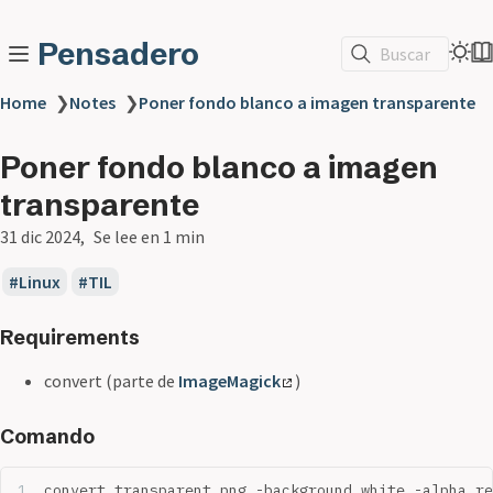
Pensadero
Buscar
Home
❯
Notes
❯
Poner fondo blanco a imagen transparente
Poner fondo blanco a imagen
transparente
31 dic 2024
Se lee en 1 min
Linux
TIL
Requirements
convert (parte de
ImageMagick
)
Comando
convert transparent.png -background white -alpha r